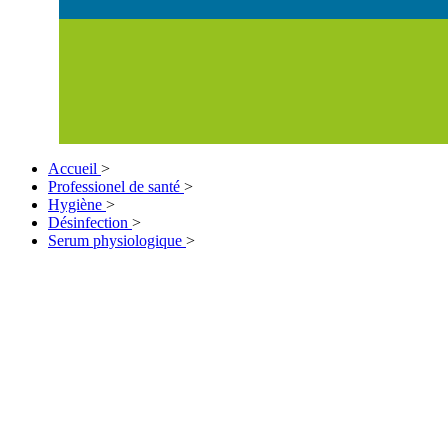
Accueil
>
Professionel de santé
>
Hygiène
>
Désinfection
>
Serum physiologique
>