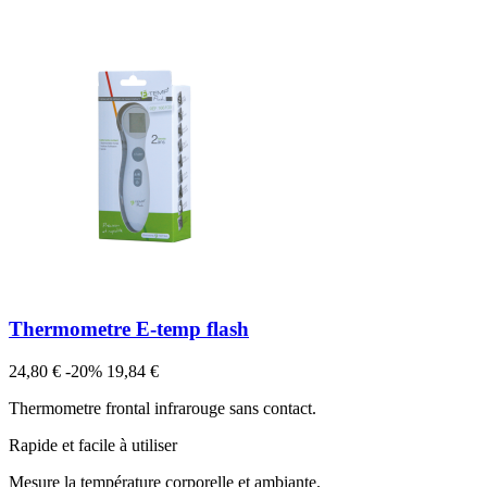
Thermometre E-temp flash
Prix
Prix
24,80 €
-20%
19,84 €
de
Thermometre frontal infrarouge sans contact.
base
Rapide et facile à utiliser
Mesure la température corporelle et ambiante.