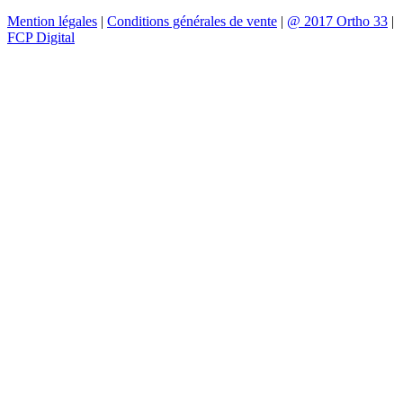
Mention légales
|
Conditions générales de vente
|
@ 2017 Ortho 33
|
FCP Digital