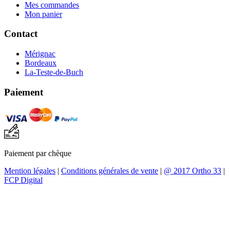
Mes commandes
Mon panier
Contact
Mérignac
Bordeaux
La-Teste-de-Buch
Paiement
Paiement par chèque
Mention légales
|
Conditions générales de vente
|
@ 2017 Ortho 33
|
FCP Digital