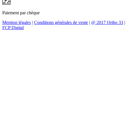
Paiement par chèque
Mention légales
|
Conditions générales de vente
|
@ 2017 Ortho 33
|
FCP Digital