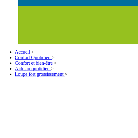
Accueil
>
Confort Quotidien
>
Confort et bien-être
>
Aide au quotidien
>
Loupe fort grossissement
>