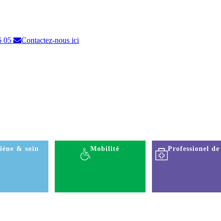
6 05
Contactez-nous ici
iène & soin
Mobilité
Professionel de