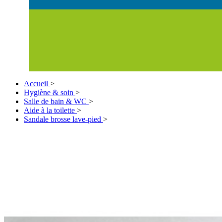
Accueil
>
Hygiène & soin
>
Salle de bain & WC
>
Aide à la toilette
>
Sandale brosse lave-pied
>