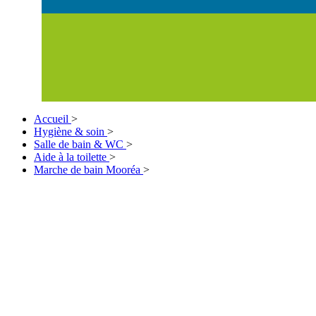
Accueil
>
Hygiène & soin
>
Salle de bain & WC
>
Aide à la toilette
>
Marche de bain Mooréa
>