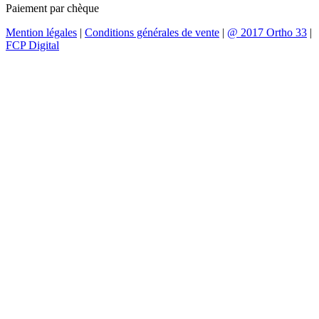
Paiement par chèque
Mention légales
|
Conditions générales de vente
|
@ 2017 Ortho 33
|
FCP Digital